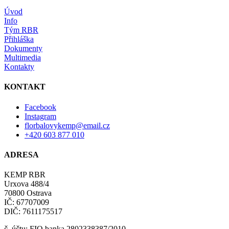
Úvod
Info
Tým RBR
Přihláška
Dokumenty
Multimedia
Kontakty
KONTAKT
Facebook
Instagram
florbalovykemp@email.cz
+420 603 877 010
ADRESA
KEMP RBR
Urxova 488/4
70800 Ostrava
IČ: 67707009
DIČ: 7611175517
č. účtu: FIO banka 2802338387/2010