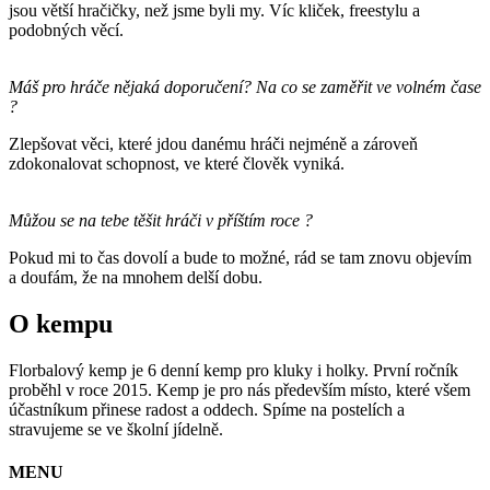
jsou větší hračičky, než jsme byli my. Víc kliček, freestylu a
podobných věcí.
Máš pro hráče nějaká doporučení? Na co se zaměřit ve volném čase
?
Zlepšovat věci, které jdou danému hráči nejméně a zároveň
zdokonalovat schopnost, ve které člověk vyniká.
Můžou se na tebe těšit hráči v příštím roce ?
Pokud mi to čas dovolí a bude to možné, rád se tam znovu objevím
a doufám, že na mnohem delší dobu.
O kempu
Florbalový kemp je 6 denní kemp pro kluky i holky. První ročník
proběhl v roce 2015. Kemp je pro nás především místo, které všem
účastníkum přinese radost a oddech. Spíme na postelích a
stravujeme se ve školní jídelně.
MENU