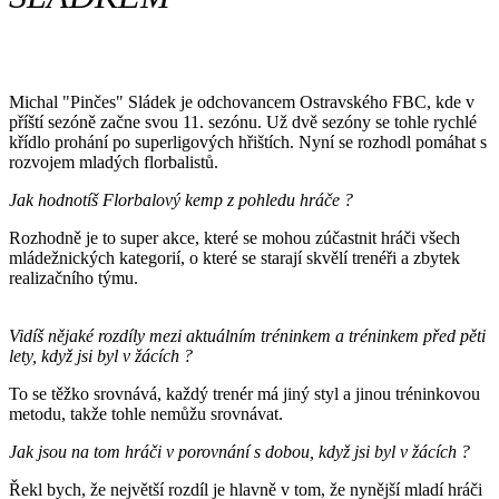
Michal "Pinčes" Sládek je odchovancem Ostravského FBC, kde v
příští sezóně začne svou 11. sezónu. Už dvě sezóny se tohle rychlé
křídlo prohání po superligových hřištích. Nyní se rozhodl pomáhat s
rozvojem mladých florbalistů.
Jak hodnotíš Florbalový kemp z pohledu hráče ?
Rozhodně je to super akce, které se mohou zúčastnit hráči všech
mládežnických kategorií, o které se starají skvělí trenéři a zbytek
realizačního týmu.
Vidíš nějaké rozdíly mezi aktuálním tréninkem a tréninkem před pěti
lety, když jsi byl v žácích ?
To se těžko srovnává, každý trenér má jiný styl a jinou tréninkovou
metodu, takže tohle nemůžu srovnávat.
Jak jsou na tom hráči v porovnání s dobou, když jsi byl v žácích ?
Řekl bych, že největší rozdíl je hlavně v tom, že nynější mladí hráči